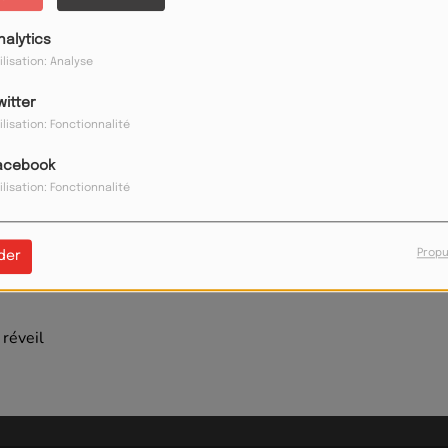
nalytics
ilisation: Analyse
witter
ilisation: Fonctionnalité
acebook
ilisation: Fonctionnalité
Propu
der
réveil