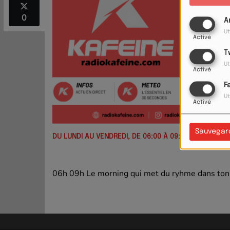
0
A
Ut
Activé
T
Ut
Activé
F
Ut
Activé
Sauvegar
DU LUNDI AU VENDREDI, DE 06:00 À 09:00
06h 09h Le morning qui met du ryhme dans ton 