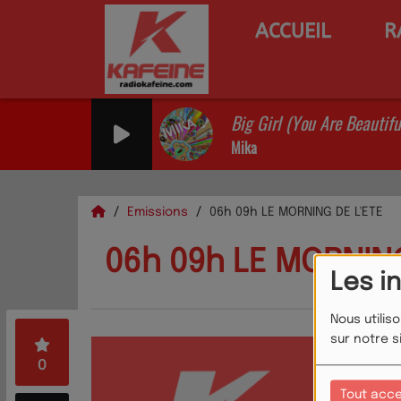
ACCUEIL
R
Big Girl (You Are Beautifu
Mika
Emissions
06h 09h LE MORNING DE L'ETE
06h 09h LE MORNING
Les i
Nous utilis
sur notre s
0
Tout acc